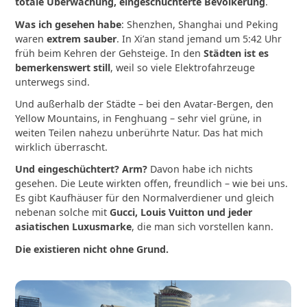
totale Überwachung, eingeschüchterte Bevölkerung
.
Was ich gesehen habe
: Shenzhen, Shanghai und Peking
waren
extrem sauber
. In Xi’an stand jemand um 5:42 Uhr
früh beim Kehren der Gehsteige. In den
Städten ist es
bemerkenswert still
, weil so viele Elektrofahrzeuge
unterwegs sind.
Und außerhalb der Städte – bei den Avatar-Bergen, den
Yellow Mountains, in Fenghuang – sehr viel grüne, in
weiten Teilen nahezu unberührte Natur. Das hat mich
wirklich überrascht.
Und eingeschüchtert? Arm?
Davon habe ich nichts
gesehen. Die Leute wirkten offen, freundlich – wie bei uns.
Es gibt Kaufhäuser für den Normalverdiener und gleich
nebenan solche mit
Gucci, Louis Vuitton und jeder
asiatischen Luxusmarke
, die man sich vorstellen kann.
Die existieren nicht ohne Grund.