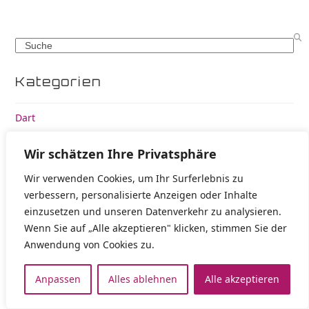
Search
Kategorien
Dart
Elektronik
Wir schätzen Ihre Privatsphäre
Entwicklung
Wir verwenden Cookies, um Ihr Surferlebnis zu
verbessern, personalisierte Anzeigen oder Inhalte
Finanzen
einzusetzen und unseren Datenverkehr zu analysieren.
Wenn Sie auf „Alle akzeptieren" klicken, stimmen Sie der
How To
Anwendung von Cookies zu.
Internet
Anpassen
Alles ablehnen
Alle akzeptieren
KI