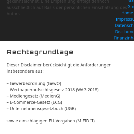
Ma
gekennzeichnet. Eine Empfehlung erfolgt dennoch
Gm
ausschließlich auf Basis der persönlichen Einschätzung des
Home
Autors.
Impress
Datensch
Disclaime
Finanzinh
Rechtsgrundlage
Dieser Disclaimer berücksichtigt die Anforderungen
insbesondere aus:
– Gewerbeordnung (GewO)
– Wertpapieraufsichtsgesetz 2018 (WAG 2018)
– Mediengesetz (MedienG)
– E-Commerce-Gesetz (ECG)
– Unternehmensgesetzbuch (UGB)
sowie einschlägigen EU-Vorgaben (MiFID II).