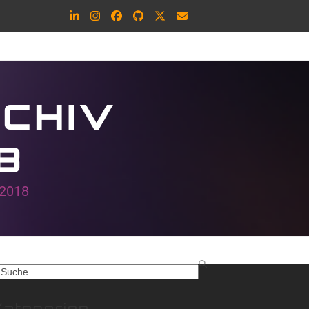
LinkedIn
Instagram
Facebook
Github
Twitter
E-
Mail
RCHIV
8
 2018
earch
book
Kategorien