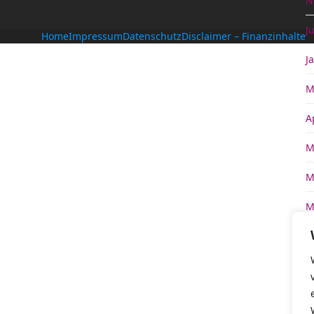
N
J
Home
Impressum
Datenschutz
Disclaimer – Finanzinhalte
J
M
A
M
M
M
A