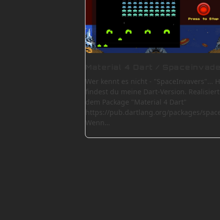
Material 4 Dart / Spaceinvad
Wer kennt es nicht - "SpaceInvavers"... H
findest du meine Dart-Version. Realisiert
dem Package "Material 4 Dart"
https://pub.dartlang.org/packages/spac
Wenn…