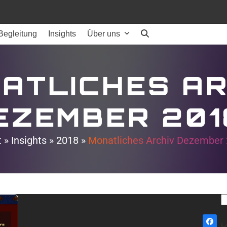
Begleitung
Insights
Über uns
ATLICHES A
EZEMBER 201
t
»
Insights
»
2018
»
Monatliches Archiv Dezember
S
Face