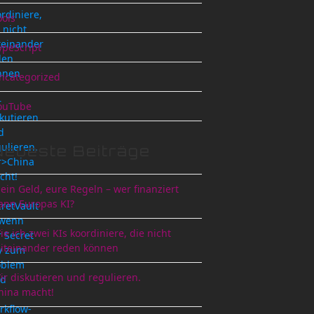
rdiniere,
ools
 nicht
teinander
ypeScript
den
nnen
ncategorized
r
ouTube
skutieren
d
ulieren.
Neueste Beiträge
r>China
cht!
ein Geld, eure Regeln – wer finanziert
ann Europas KI?
cretVault
wenn
ie ich zwei KIs koordiniere, die nicht
 Secret
iteinander reden können
y zum
oblem
ir diskutieren und regulieren.
rd
hina macht!
rkflow-