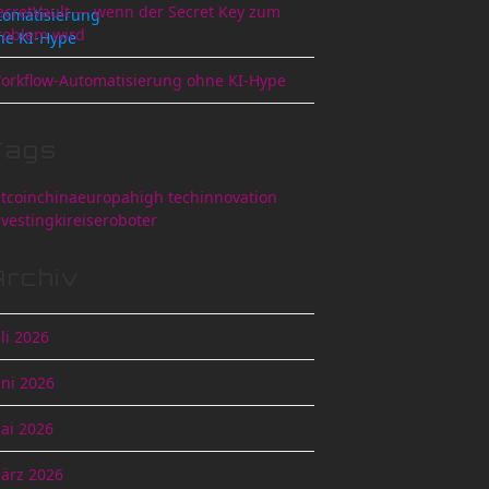
ecretVault — wenn der Secret Key zum
tomatisierung
roblem wird
ne KI-Hype
orkflow-Automatisierung ohne KI-Hype
Tags
itcoin
china
europa
high tech
innovation
nvesting
ki
reise
roboter
Archiv
uli 2026
uni 2026
ai 2026
ärz 2026