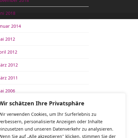
ovember 2018
uni 2018
anuar 2014
ai 2012
pril 2012
ärz 2012
ärz 2011
ai 2006
Wir schätzen Ihre Privatsphäre
Meta
Wir verwenden Cookies, um Ihr Surferlebnis zu
verbessern, personalisierte Anzeigen oder Inhalte
nmelden
einzusetzen und unseren Datenverkehr zu analysieren.
Wenn Sie auf „Alle akzeptieren" klicken, stimmen Sie der