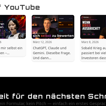
f YouTube
26
März 12, 2026
März 8, 2026
 mir selbst ein
ChatGPT, Claude und
Sobald Krieg au
hen –…
Gemini. Dieselbe Frage.
passiert bei vie
Und dann…
Investoren das
eit für den nächsten Schr
ein Formular, kein Pitch — einfach ein erstes Gespräc