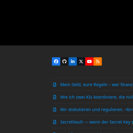
Facebook
Github
LinkedIn
X
YouTube
RSS
Mein Geld, eure Regeln – wer finanz
Wie ich zwei KIs koordiniere, die n
Wir diskutieren und regulieren. <b
SecretVault — wenn der Secret Key