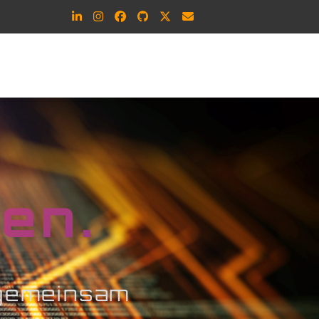
LinkedIn
Instagram
Facebook
Github
Twitter
E-
Mail
en.
 gemeinsam