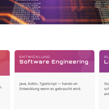
ENTWICKLUNG
S
Software Engineering
L
Java, Kotlin, TypeScript — hands-on
St
n,
Entwicklung wenn es gebraucht wird.
sc
an