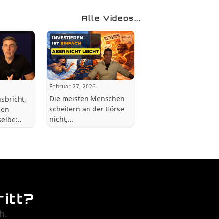
Alle Videos...
Februar 27, 2026
Die meisten Menschen
sbricht,
scheitern an der Börse
len
nicht,…
selbe:…
itt?
h.