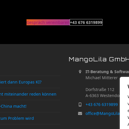
Gespräch vereinbaren
+43 676 6319899
MangoLila Gmb
IT-Beratung & Softwar
Michael Mitterer
/ Mik
iert dann Europas KI?
Dorfstraße 112
icht miteinander reden können
A-6363 Westendorf
+43 676 6319899
r>China macht!
office@MangoLila.at
 zum Problem wird