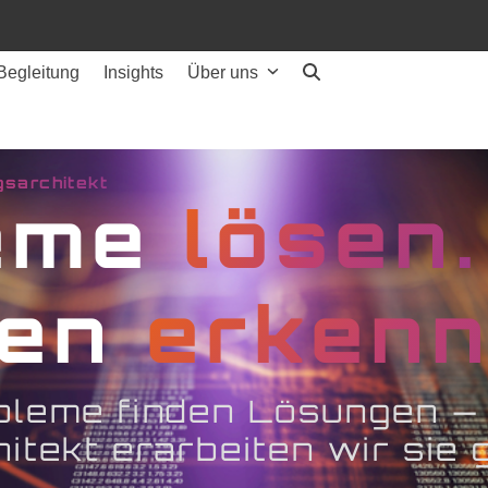
Begleitung
Insights
Über uns
gsarchitekt
eme
lösen.
cen
erkenn
bleme finden Lösungen —
itekt erarbeiten wir sie