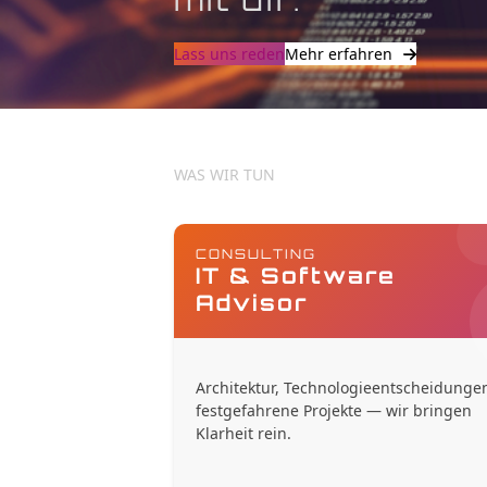
Lass uns reden
Mehr erfahren
WAS WIR TUN
CONSULTING
IT & Software
Advisor
Architektur, Technologieentscheidunge
festgefahrene Projekte — wir bringen
Klarheit rein.