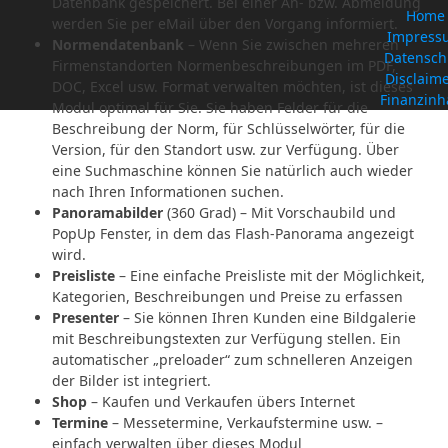
Datenbank gespeichert. Bei einer An- bzw. Abmeldung
Home
werden Sie per eMail über den Vorgang informiert.
Impress
Normendatenbank
– Wenn Sie zwischen mehreren
Datensch
Firmenstandorten Normenbeschreibungen im PDF,
Disclaime
DOC, Excel usw. Format verwalten möchten, ist dieses
Finanzinh
Modul optimal für Sie. Sie haben Felder für die
Beschreibung der Norm, für Schlüsselwörter, für die
Version, für den Standort usw. zur Verfügung. Über
eine Suchmaschine können Sie natürlich auch wieder
nach Ihren Informationen suchen.
Panoramabilder
(360 Grad) – Mit Vorschaubild und
PopUp Fenster, in dem das Flash-Panorama angezeigt
wird.
Preisliste
– Eine einfache Preisliste mit der Möglichkeit,
Kategorien, Beschreibungen und Preise zu erfassen
Presenter
– Sie können Ihren Kunden eine Bildgalerie
mit Beschreibungstexten zur Verfügung stellen. Ein
automatischer „preloader“ zum schnelleren Anzeigen
der Bilder ist integriert.
Shop
– Kaufen und Verkaufen übers Internet
Termine
– Messetermine, Verkaufstermine usw. –
einfach verwalten über dieses Modul